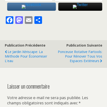
F
M
E
P
ac
as
m
ar
e
to
ai
ta
b
d
l
g
Publication Précédente
Publication Suivante
o
o
er
Le Jardin Xériscape: La
Ponceuse Rotative Fartools:
o
n
Méthode Pour Économiser
Pour Rénover Tous Vos
L'eau
Espaces Extérieurs
k
Laisser un commentaire
Votre adresse e-mail ne sera pas publiée.
Les
champs obligatoires sont indiqués avec
*