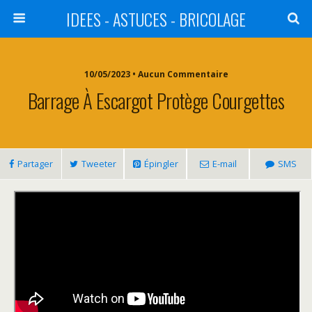
IDEES - ASTUCES - BRICOLAGE
10/05/2023 • Aucun Commentaire
Barrage À Escargot Protège Courgettes
Partager
Tweeter
Épingler
E-mail
SMS