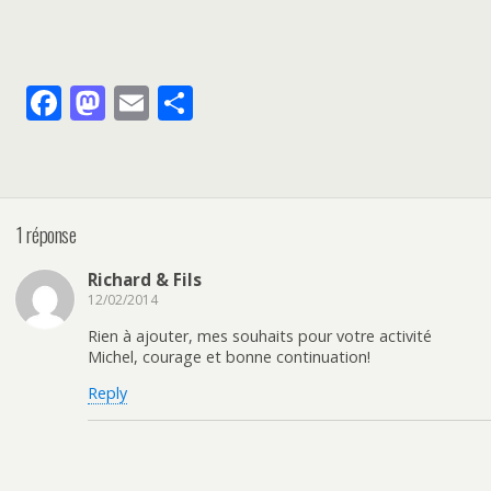
F
M
E
P
ac
as
m
ar
e
to
ai
ta
b
d
l
g
1 réponse
o
o
er
o
n
Richard & Fils
k
12/02/2014
Rien à ajouter, mes souhaits pour votre activité
Michel, courage et bonne continuation!
Reply