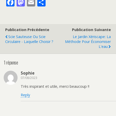
F
M
E
P
ac
as
m
ar
e
to
ai
ta
b
d
l
g
Publication Précédente
Publication Suivante
o
o
er
Scie Sauteuse Ou Scie
Le Jardin Xériscape: La
o
n
Circulaire - Laquelle Choisir ?
Méthode Pour Économiser
L'eau
k
1 réponse
Sophie
07/08/2023
Très inspirant et utile, merci beaucoup !!
Reply